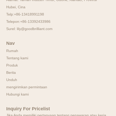
Hubei, Cina
Telp:
+86-13418991198
Telepon:
+86-13392433986
Surel:
lily@goodbrilliant.com
Nav
Rumah
Tentang kami
Produk
Berita
Unduh
mengirimkan permintaan
Hubungi kami
Inquiry For Pricelist
Jika Anda memiliki pertanyaan tentang penawaran atau kerja