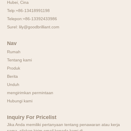
Hubei, Cina
Telp:
+86-13418991198
Telepon:
+86-13392433986
Surel:
lily@goodbrilliant.com
Nav
Rumah
Tentang kami
Produk
Berita
Unduh
mengirimkan permintaan
Hubungi kami
Inquiry For Pricelist
Jika Anda memiliki pertanyaan tentang penawaran atau kerja
sama, silakan kirim email kepada kami di