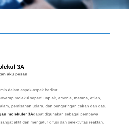
Live
lekul 3A
kan aku pesan
rmin dalam aspek-aspek berikut:
nyerap molekul seperti uap air, amonia, metana, etilen,
 alam, pemisahan udara, dan pengeringan cairan dan gas.
gan molekuler 3A
dapat digunakan sebagai pembawa
angat aktif dan mengatur difusi dan selektivitas reaktan.