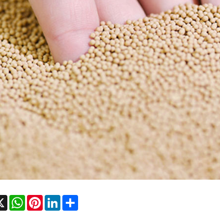
cebook
X
WhatsApp
Pinterest
LinkedIn
Share