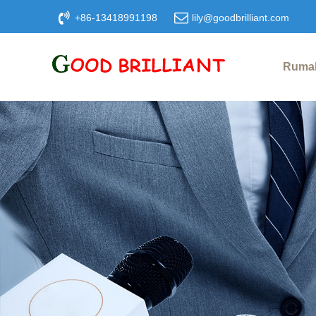
+86-13418991198
lily@goodbrilliant.com
Ruma