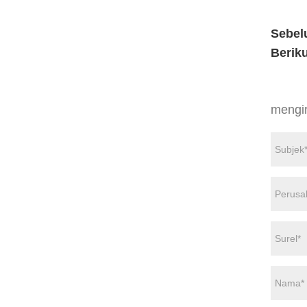
Sebel
Berik
mengi