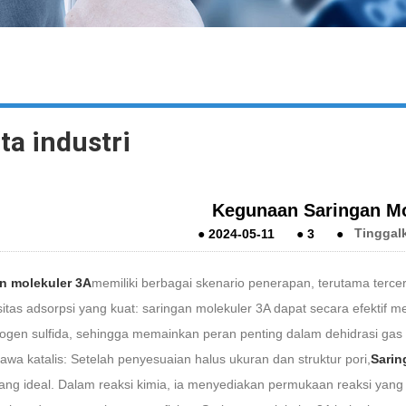
ta industri
Kegunaan Saringan Mo
●
2024-05-11
●
3
●
Tinggal
n molekuler 3A
memiliki berbagai skenario penerapan, terutama terce
itas adsorpsi yang kuat: saringan molekuler 3A dapat secara efektif me
rogen sulfida, sehingga memainkan peran penting dalam dehidrasi gas
wa katalis: Setelah penyesuaian halus ukuran dan struktur pori,
Sarin
yang ideal. Dalam reaksi kimia, ia menyediakan permukaan reaksi yang s