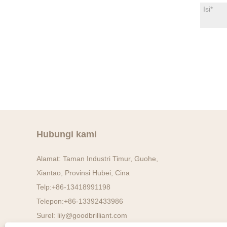
Hubungi kami
Alamat: Taman Industri Timur, Guohe,
Xiantao, Provinsi Hubei, Cina
Telp:
+86-13418991198
Telepon:
+86-13392433986
Surel:
lily@goodbrilliant.com